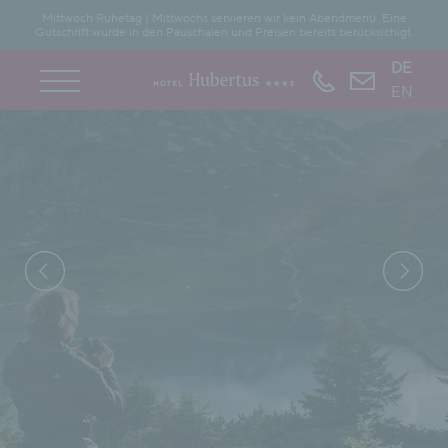
Mittwoch Ruhetag | Mittwochs servieren wir kein Abendmenü. Eine
Gutschrift wurde in den Pauschalen und Preisen bereits berücksichigt.
DE
EN