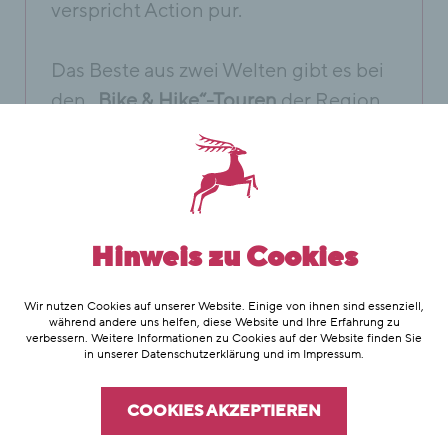
verspricht Action pur.
Das Beste aus zwei Welten gibt es bei
den
„Bike & Hike“-Touren
der Region,
zum Beispiel zur Saladinaspitze, zum
Roggelskopf oder rund um den
Formaletsch. Noch entspannter wird
die Radltour mit einem
E-Bike
. Im
Hotel Hubertus stehen Ihnen zwei E-
Hinweis zu Cookies
Fahrräder zum Verleih zur Verfügung.
Wir nutzen Cookies auf unserer Website. Einige von ihnen sind essenziell,
während andere uns helfen, diese Website und Ihre Erfahrung zu
verbessern. Weitere Informationen zu Cookies auf der Website finden Sie
in unserer
Datenschutzerklärung
und im
Impressum
.
COOKIES AKZEPTIEREN
AKTIV IN LECH