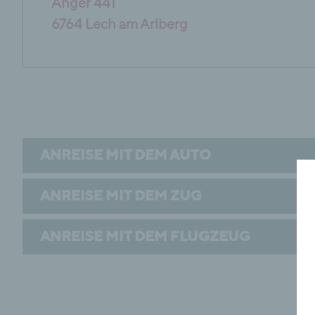
Anger 441
6764 Lech am Arlberg
ANREISE MIT DEM AUTO
ANREISE MIT DEM ZUG
ANREISE MIT DEM FLUGZEUG