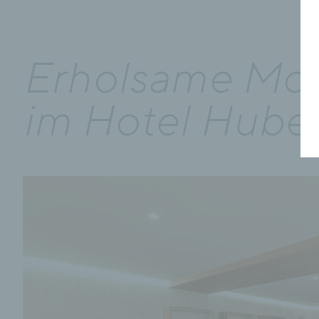
Erholsame Mo
im Hotel Hube