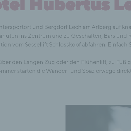
tel Hubertus L
intersportort und Bergdorf Lech am Arlberg auf k
minuten ins Zentrum und zu Geschäften, Bars und 
tation vom Sessellift Schlosskopf abfahren. Einfach S
ber den Langen Zug oder den Flühenlift, zu Fuß g
mmer starten die Wander- und Spazierwege direkt 