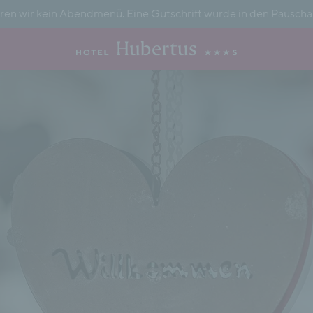
en wir kein Abendmenü. Eine Gutschrift wurde in den Pauschal